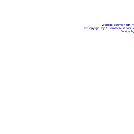
Website optimiert für I
© Copyright by Automaten-Service
Design b